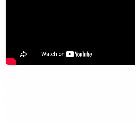
Buenaventura es un punto importante para el comercio
internacional. Cuando se habré CELPA comenzamos a analizar
las diferentes oportunidades que teníamos, y nos dimos cuenta
que CELPA era un punto estratégico para nosotros, para nuestros
clientes, para una propuesta de valor diferenciada.