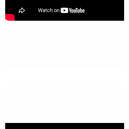
La razón por la que CELPA es la mejor opción en cuanto a
Zonas Francas es su importante ubicación ya que esta cercana a
los puertos de Buenaventura, lo que garantiza un alto volumen de
operaciones en nuestro negocio a costos más bajos.
Kurt Schosinsky
Managing Director
DHL Global Forwarding Colombia